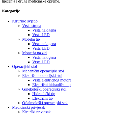
liječenja i druge medicinske opreme.
Kategorije
Kirurško svjetlo
Vrsta stropa
Vrsta halogena
Vrsta LED
Mobilni tip
Vrsta halogena
Vrsta LED
Montaža na zid
Vrsta halogena
Vrsta LED
Operacijski stol
Mehanički operacijski stol
Električni operacijski stol
Vrsta električnog motora
Električni hidraulički tip
Ginekološki operacijski stol
Hidraulički tip
Električni tip
Oftalmološki operacijski stol
Medicinski privjesak
Kirurški privjesak