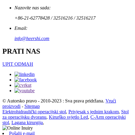
Nazovite nas sada:
+86-21-62778428 / 32516216 / 32516217
Email:
info@heershi.com
PRATI NAS
UPIT ODMAH
© Autorsko pravo - 2010-2023 : Sva prava pridržana.
Vrući
proizvodi
-
Sitemap
Elektrohidraulički operacijski stol
,
Privjesak s jednim krakom
,
Stol
za operacijsku dvoranu
,
Kirurško svjetlo Led
,
C-Arm operacijski
stol
,
Lagana kirurgija
,
Pošalji e-mail