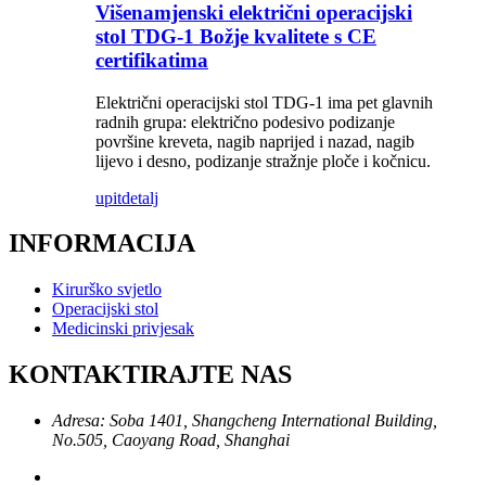
Višenamjenski električni operacijski
stol TDG-1 Božje kvalitete s CE
certifikatima
Električni operacijski stol TDG-1 ima pet glavnih
radnih grupa: električno podesivo podizanje
površine kreveta, nagib naprijed i nazad, nagib
lijevo i desno, podizanje stražnje ploče i kočnicu.
upit
detalj
INFORMACIJA
Kirurško svjetlo
Operacijski stol
Medicinski privjesak
KONTAKTIRAJTE NAS
Adresa: Soba 1401, Shangcheng International Building,
No.505, Caoyang Road, Shanghai