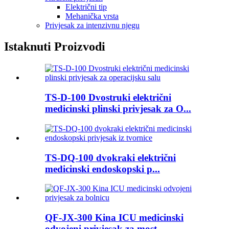
Električni tip
Mehanička vrsta
Privjesak za intenzivnu njegu
Istaknuti Proizvodi
TS-D-100 Dvostruki električni
medicinski plinski privjesak za O...
TS-DQ-100 dvokraki električni
medicinski endoskopski p...
QF-JX-300 Kina ICU medicinski
odvojeni privjesak za most ...