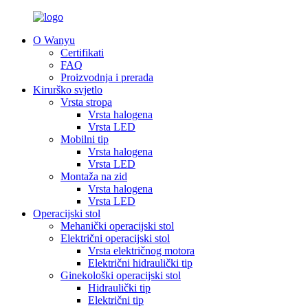
O Wanyu
Certifikati
FAQ
Proizvodnja i prerada
Kirurško svjetlo
Vrsta stropa
Vrsta halogena
Vrsta LED
Mobilni tip
Vrsta halogena
Vrsta LED
Montaža na zid
Vrsta halogena
Vrsta LED
Operacijski stol
Mehanički operacijski stol
Električni operacijski stol
Vrsta električnog motora
Električni hidraulički tip
Ginekološki operacijski stol
Hidraulički tip
Električni tip