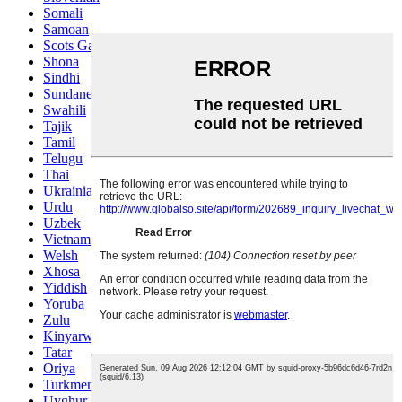
Somali
Samoan
Scots Gaelic
Shona
Sindhi
Sundanese
Swahili
Tajik
Tamil
Telugu
Thai
Ukrainian
Urdu
Uzbek
Vietnamese
Welsh
Xhosa
Yiddish
Yoruba
Zulu
Kinyarwanda
Tatar
Oriya
Turkmen
Uyghur