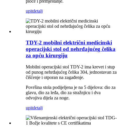
ploče i premještanje.
upit
detalj
TDY-2 mobilni električni medicinski
operacijski stol od nehrđajućeg čelika
za opću kirurgiju
Mobilni operacijski stol TDY-2 ima krevet i stup
od punog nehrđajućeg čelika 304, jednostavan za
čišćenje i otporan na zagađenje.
Površina stola podijeljena je na 5 dijelova: dio za
glavu, dio za leđa, dio za stražnjicu i dva
odvojiva dijela za noge.
upit
detalj