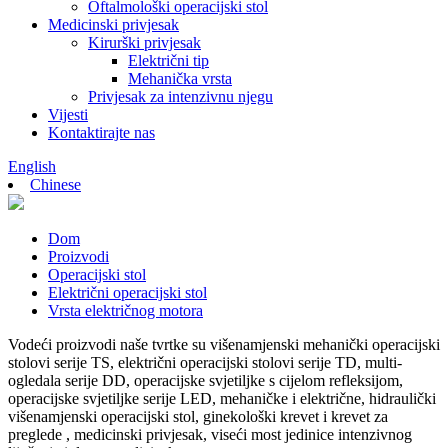
Oftalmološki operacijski stol
Medicinski privjesak
Kirurški privjesak
Električni tip
Mehanička vrsta
Privjesak za intenzivnu njegu
Vijesti
Kontaktirajte nas
English
Chinese
Dom
Proizvodi
Operacijski stol
Električni operacijski stol
Vrsta električnog motora
Vodeći proizvodi naše tvrtke su višenamjenski mehanički operacijski
stolovi serije TS, električni operacijski stolovi serije TD, multi-
ogledala serije DD, operacijske svjetiljke s cijelom refleksijom,
operacijske svjetiljke serije LED, mehaničke i električne, hidraulički
višenamjenski operacijski stol, ginekološki krevet i krevet za
preglede , medicinski privjesak, viseći most jedinice intenzivnog